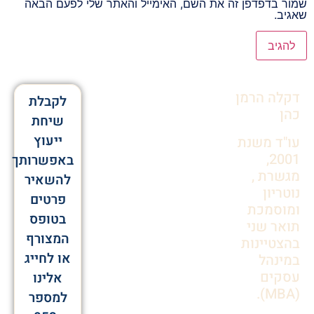
שמור בדפדפן זה את השם, האימייל והאתר שלי לפעם הבאה
שאגיב.
Alternative:
דקלה הרמן
לקבלת
כהן
שיחת
ייעוץ
עו"ד משנת
2001,
באפשרותך
מגשרת ,
להשאיר
נוטריון
פרטים
ומוסמכת
בטופס
תואר שני
המצורף
בהצטיינות
או לחייג
במינהל
עסקים
אלינו
(MBA).
למספר