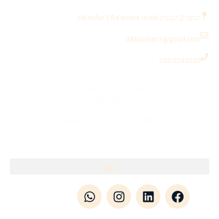
לתוכן
הנופר 2 רעננה | Ha'nofar 2 Ra'anana Israel
diklacohen1@gmail.com
053-2245050