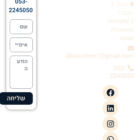
053-
הנופר 2
2245050
רעננה |
Ha'nofar 2
Ra'anana
Israel
diklacohen1@gmail.com
053-
2245050
שליחה
Alternative: