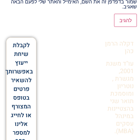
שמור בדפדפן זה את השם, האימייל והאתר שלי לפעם הבאה
שאגיב.
Alternative:
דקלה הרמן
לקבלת
כהן
שיחת
ייעוץ
עו"ד משנת
2001,
באפשרותך
מגשרת ,
להשאיר
נוטריון
פרטים
ומוסמכת
בטופס
תואר שני
המצורף
בהצטיינות
או לחייג
במינהל
עסקים
אלינו
(MBA).
למספר