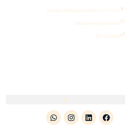
לתוכן
הנופר 2 רעננה | Ha'nofar 2 Ra'anana Israel
diklacohen1@gmail.com
053-2245050