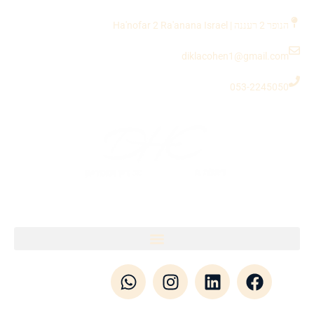
לתוכן
הנופר 2 רעננה | Ha'nofar 2 Ra'anana Israel
diklacohen1@gmail.com
053-2245050