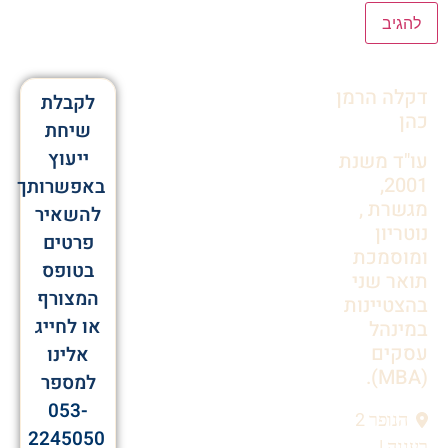
Alternative:
דקלה הרמן
לקבלת
כהן
שיחת
ייעוץ
עו"ד משנת
2001,
באפשרותך
מגשרת ,
להשאיר
נוטריון
פרטים
ומוסמכת
בטופס
תואר שני
המצורף
בהצטיינות
או לחייג
במינהל
עסקים
אלינו
(MBA).
למספר
053-
הנופר 2
2245050
רעננה |