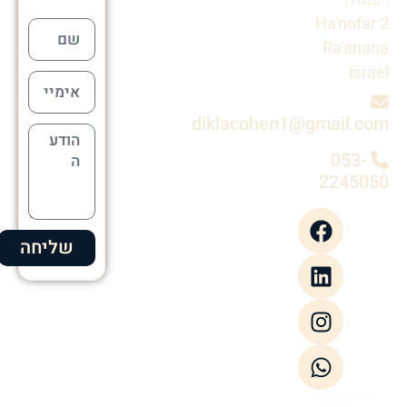
Ha'nofar 2
Ra'anana
Israel
diklacohen1@gmail.com
053-
2245050
שליחה
Alternative: