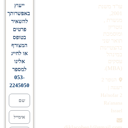
ייעוץ
עו"ד משנת
2001,
באפשרותך
מגשרת ,
להשאיר
נוטריון
פרטים
ומוסמכת
בטופס
תואר שני
המצורף
בהצטיינות
או לחייג
במינהל
עסקים
אלינו
(MBA).
למספר
053-
הנופר 2
2245050
רעננה |
Ha'nofar 2
Ra'anana
Israel
diklacohen1@gmail.com