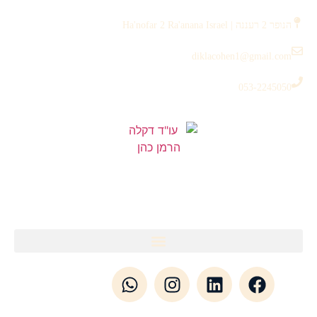
לתוכן
הנופר 2 רעננה | Ha'nofar 2 Ra'anana Israel
diklacohen1@gmail.com
053-2245050