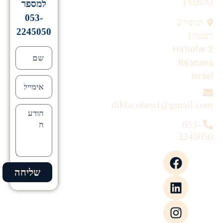
(MBA).
למספר
053-
הנופר 2
2245050
רעננה |
Ha'nofar 2
Ra'anana
Israel
diklacohen1@gmail.com
053-
2245050
שליחה
Alternative: