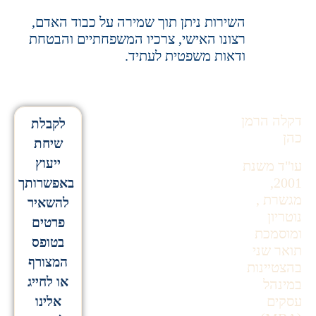
השירות ניתן תוך שמירה על כבוד האדם,
רצונו האישי, צרכיו המשפחתיים והבטחת
ודאות משפטית לעתיד.
דקלה הרמן
לקבלת
כהן
שיחת
ייעוץ
עו"ד משנת
2001,
באפשרותך
מגשרת ,
להשאיר
נוטריון
פרטים
ומוסמכת
בטופס
תואר שני
המצורף
בהצטיינות
או לחייג
במינהל
עסקים
אלינו