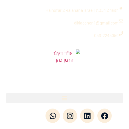
לתוכן
הנופר 2 רעננה | Ha'nofar 2 Ra'anana Israel
diklacohen1@gmail.com
053-2245050