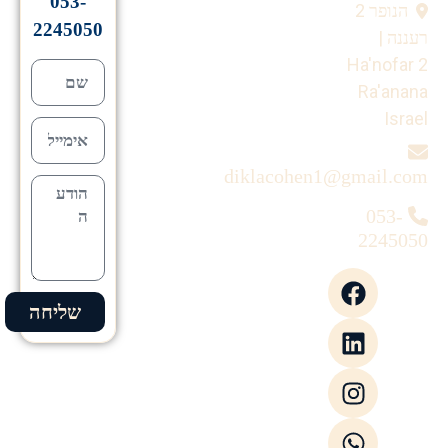
053-
הנופר 2
2245050
רעננה |
Ha'nofar 2
Ra'anana
Israel
diklacohen1@gmail.com
053-
2245050
שליחה
Alternative: