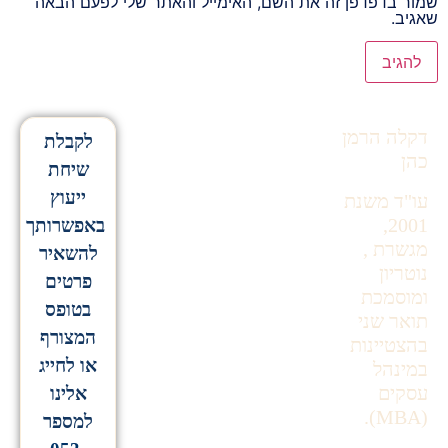
שמור בדפדפן זה את השם, האימייל והאתר שלי לפעם הבאה
שאגיב.
Alternative:
דקלה הרמן
לקבלת
כהן
שיחת
ייעוץ
עו"ד משנת
2001,
באפשרותך
מגשרת ,
להשאיר
נוטריון
פרטים
ומוסמכת
בטופס
תואר שני
המצורף
בהצטיינות
או לחייג
במינהל
עסקים
אלינו
(MBA).
למספר