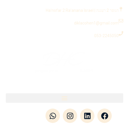
לתוכן
הנופר 2 רעננה | Ha'nofar 2 Ra'anana Israel
diklacohen1@gmail.com
053-2245050