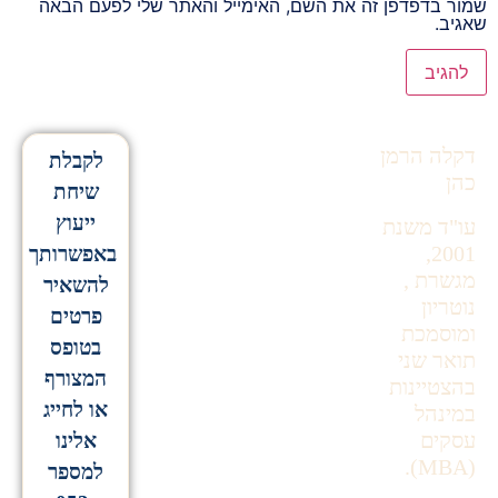
שמור בדפדפן זה את השם, האימייל והאתר שלי לפעם הבאה
שאגיב.
Alternative:
דקלה הרמן
לקבלת
כהן
שיחת
ייעוץ
עו"ד משנת
2001,
באפשרותך
מגשרת ,
להשאיר
נוטריון
פרטים
ומוסמכת
בטופס
תואר שני
המצורף
בהצטיינות
או לחייג
במינהל
עסקים
אלינו
(MBA).
למספר