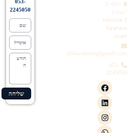
053-
הנופר 2
2245050
רעננה |
Ha'nofar 2
Ra'anana
Israel
diklacohen1@gmail.com
053-
2245050
שליחה
Alternative: