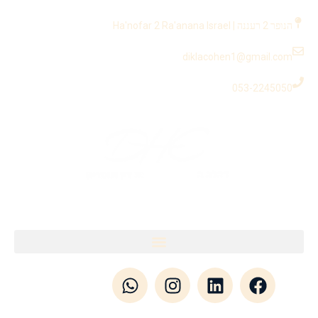
לתוכן
הנופר 2 רעננה | Ha'nofar 2 Ra'anana Israel
diklacohen1@gmail.com
053-2245050