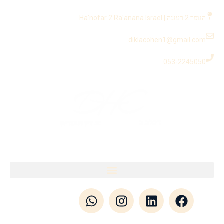
לתוכן
הנופר 2 רעננה | Ha'nofar 2 Ra'anana Israel
diklacohen1@gmail.com
053-2245050