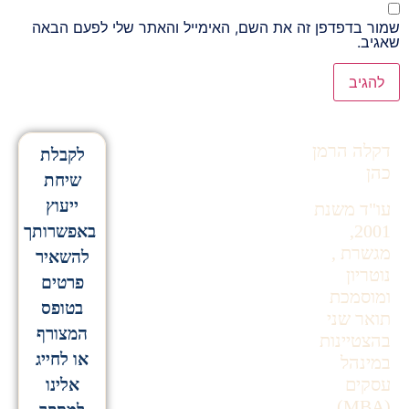
שמור בדפדפן זה את השם, האימייל והאתר שלי לפעם הבאה
שאגיב.
Alternative:
דקלה הרמן
לקבלת
כהן
שיחת
ייעוץ
עו"ד משנת
2001,
באפשרותך
מגשרת ,
להשאיר
נוטריון
פרטים
ומוסמכת
בטופס
תואר שני
המצורף
בהצטיינות
או לחייג
במינהל
עסקים
אלינו
(MBA).