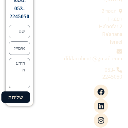
למספר
053-
הנופר 2
2245050
רעננה |
Ha'nofar 2
Ra'anana
Israel
diklacohen1@gmail.com
053-
2245050
שליחה
Alternative: