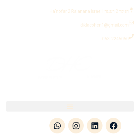
לתוכן
הנופר 2 רעננה | Ha'nofar 2 Ra'anana Israel
diklacohen1@gmail.com
053-2245050