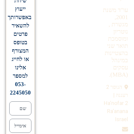
שיחת
ייעוץ
עו"ד משנת
2001,
באפשרותך
מגשרת ,
להשאיר
נוטריון
פרטים
ומוסמכת
בטופס
תואר שני
המצורף
בהצטיינות
או לחייג
במינהל
עסקים
אלינו
(MBA).
למספר
053-
הנופר 2
2245050
רעננה |
Ha'nofar 2
Ra'anana
Israel