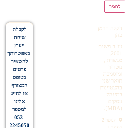
Alternative:
דקלה הרמן
לקבלת
כהן
שיחת
ייעוץ
עו"ד משנת
2001,
באפשרותך
מגשרת ,
להשאיר
נוטריון
פרטים
ומוסמכת
בטופס
תואר שני
המצורף
בהצטיינות
או לחייג
במינהל
עסקים
אלינו
(MBA).
למספר
053-
הנופר 2
2245050
רעננה |