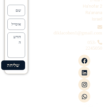
Ha'nofar 2
Ra'anana
Israel
diklacohen1@gmail.com
053-
2245050
שליחה
Alternative: