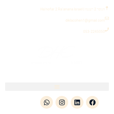
לתוכן
הנופר 2 רעננה | Ha'nofar 2 Ra'anana Israel
diklacohen1@gmail.com
053-2245050