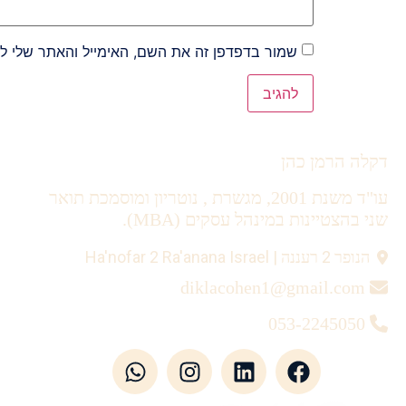
שמור בדפדפן זה את השם, האימייל והאתר שלי ל
Alternative:
דקלה הרמן כהן
עו"ד משנת 2001, מגשרת , נוטריון ומוסמכת תואר
שני בהצטיינות במינהל עסקים (MBA).
הנופר 2 רעננה | Ha'nofar 2 Ra'anana Israel
diklacohen1@gmail.com
053-2245050