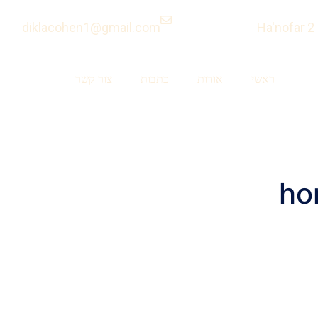
diklacohen1@gmail.com
ראשי
אודות
כתבות
צור קשר
ho