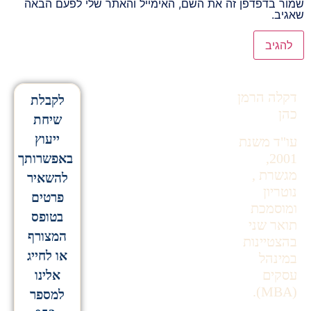
שמור בדפדפן זה את השם, האימייל והאתר שלי לפעם הבאה
שאגיב.
Alternative:
דקלה הרמן
לקבלת
כהן
שיחת
ייעוץ
עו"ד משנת
2001,
באפשרותך
מגשרת ,
להשאיר
נוטריון
פרטים
ומוסמכת
בטופס
תואר שני
המצורף
בהצטיינות
או לחייג
במינהל
עסקים
אלינו
(MBA).
למספר