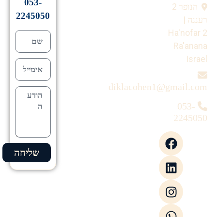
053-
הנופר 2
2245050
רעננה |
Ha'nofar 2
Ra'anana
Israel
diklacohen1@gmail.com
053-
2245050
שליחה
Alternative: