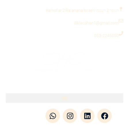
לתוכן
הנופר 2 רעננה | Ha'nofar 2 Ra'anana Israel
diklacohen1@gmail.com
053-2245050