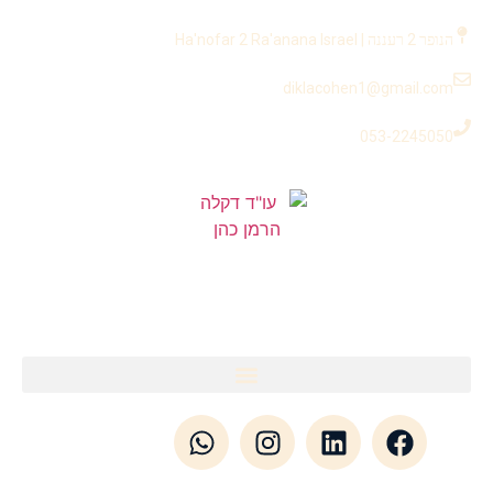
לתוכן
הנופר 2 רעננה | Ha'nofar 2 Ra'anana Israel
diklacohen1@gmail.com
053-2245050