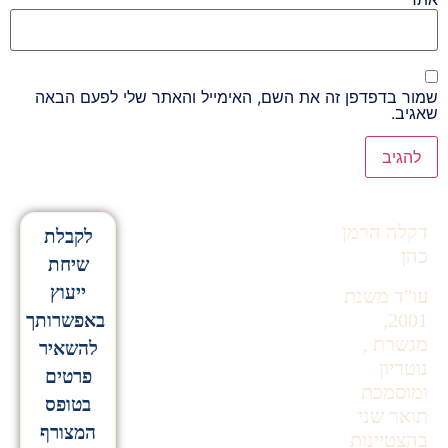
שמור בדפדפן זה את השם, האימייל והאתר שלי לפעם הבאה
שאגיב.
Alternative:
דקלה הרמן
לקבלת
כהן
שיחת
ייעוץ
עו"ד משנת
2001,
באפשרותך
מגשרת ,
להשאיר
נוטריון
פרטים
ומוסמכת
בטופס
תואר שני
המצורף
בהצטיינות