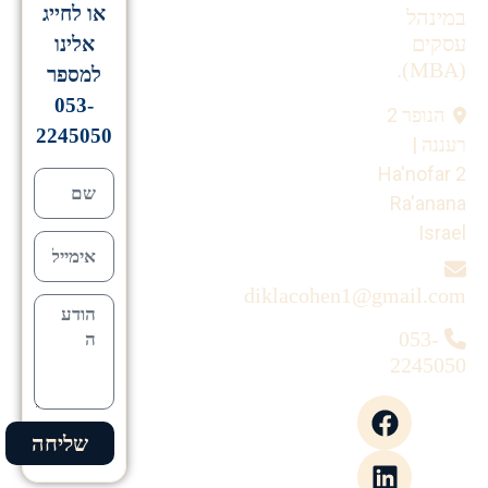
או לחייג
במינהל
עסקים
אלינו
(MBA).
למספר
053-
הנופר 2
2245050
רעננה |
Ha'nofar 2
Ra'anana
Israel
diklacohen1@gmail.com
053-
2245050
שליחה
Alternative: