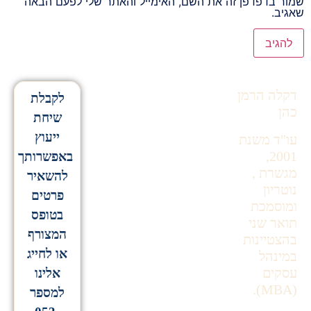
שמור בדפדפן זה את השם, האימייל והאתר שלי לפעם הבאה
שאגיב.
Alternative:
דקלה הרמן
לקבלת
כהן
שיחת
ייעוץ
עו"ד משנת
2001,
באפשרותך
מגשרת ,
להשאיר
נוטריון
פרטים
ומוסמכת
בטופס
תואר שני
המצורף
בהצטיינות
או לחייג
במינהל
עסקים
אלינו
(MBA).
למספר