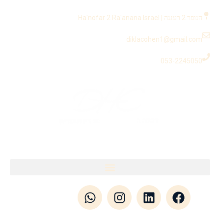
לתוכן
הנופר 2 רעננה | Ha'nofar 2 Ra'anana Israel
diklacohen1@gmail.com
053-2245050