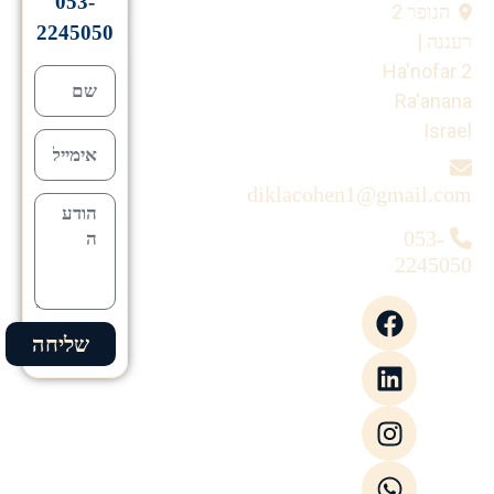
053-
הנופר 2
2245050
רעננה |
Ha'nofar 2
Ra'anana
Israel
diklacohen1@gmail.com
053-
2245050
שליחה
Alternative: