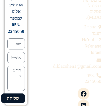
בהצטיינות
או לחייג
במינהל
עסקים
אלינו
(MBA).
למספר
053-
הנופר 2
2245050
רעננה |
Ha'nofar 2
Ra'anana
Israel
diklacohen1@gmail.com
053-
2245050
שליחה