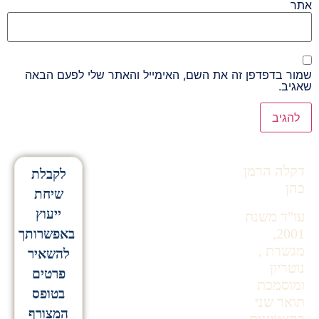
אתר
שמור בדפדפן זה את השם, האימייל והאתר שלי לפעם הבאה
שאגיב.
Alternative:
דקלה הרמן
לקבלת
כהן
שיחת
ייעוץ
עו"ד משנת
2001,
באפשרותך
מגשרת ,
להשאיר
נוטריון
פרטים
ומוסמכת
בטופס
תואר שני
המצורף