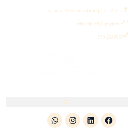
לתוכן
הנופר 2 רעננה | Ha'nofar 2 Ra'anana Israel
diklacohen1@gmail.com
053-2245050