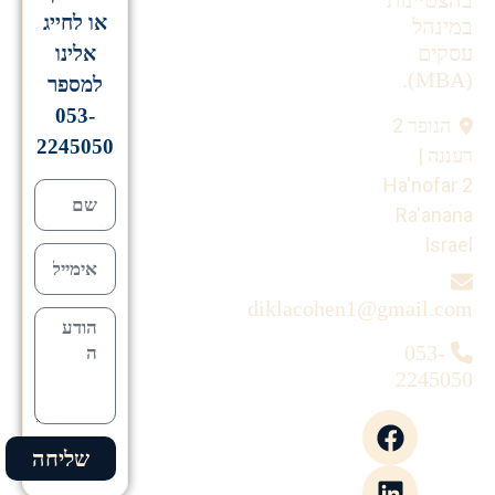
בהצטיינות
או לחייג
במינהל
עסקים
אלינו
(MBA).
למספר
053-
הנופר 2
2245050
רעננה |
Ha'nofar 2
Ra'anana
Israel
diklacohen1@gmail.com
053-
2245050
שליחה