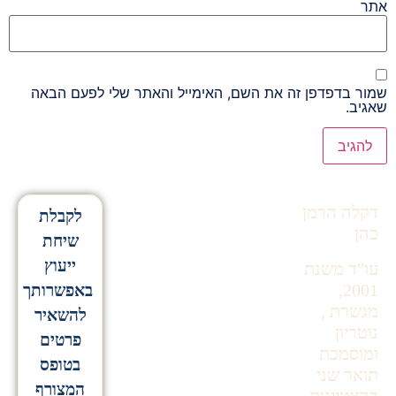
אתר
שמור בדפדפן זה את השם, האימייל והאתר שלי לפעם הבאה
שאגיב.
Alternative:
דקלה הרמן
לקבלת
כהן
שיחת
ייעוץ
עו"ד משנת
2001,
באפשרותך
מגשרת ,
להשאיר
נוטריון
פרטים
ומוסמכת
בטופס
תואר שני
המצורף