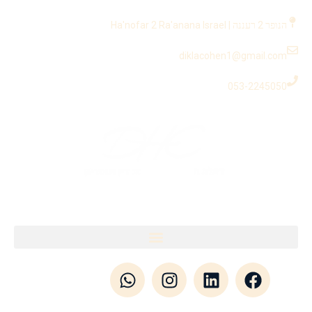
לתוכן
הנופר 2 רעננה | Ha'nofar 2 Ra'anana Israel
diklacohen1@gmail.com
053-2245050