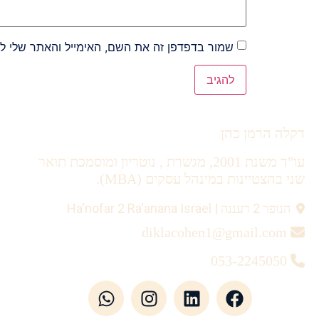
שמור בדפדפן זה את השם, האימייל והאתר שלי ל
Alternative:
דקלה הרמן כהן
עו"ד משנת 2001, מגשרת , נוטריון ומוסמכת תואר
שני בהצטיינות במינהל עסקים (MBA).
הנופר 2 רעננה | Ha'nofar 2 Ra'anana Israel
diklacohen1@gmail.com
053-2245050